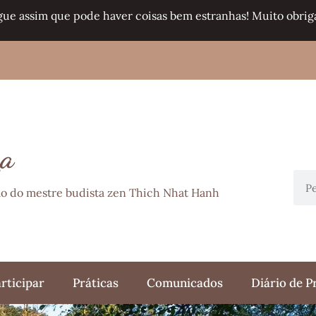
gue assim que pode haver coisas bem estranhas! Muito obriga
ça
ção do mestre budista zen Thich Nhat Hanh
rticipar
Práticas
Comunicados
Diário de P