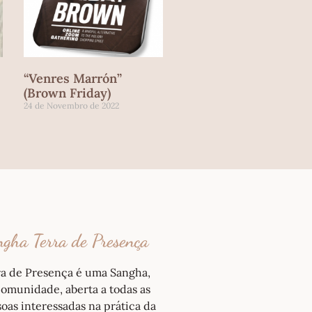
“Venres Marrón”
(Brown Friday)
24 de Novembro de 2022
gha Terra de Presença
ra de Presença é uma Sangha,
omunidade, aberta a todas as
oas interessadas na prática da