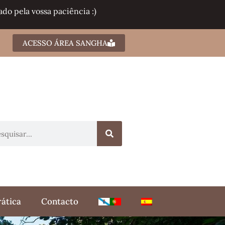
do pela vossa paciência :)
ACESSO ÁREA SANGHA
rática
Contacto