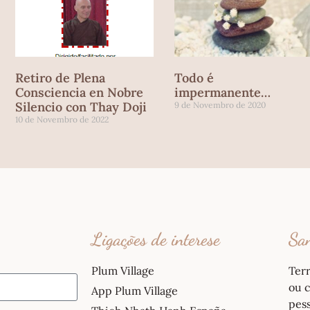
Retiro de Plena
Todo é
Consciencia en Nobre
impermanente…
Silencio con Thay Doji
9 de Novembro de 2020
10 de Novembro de 2022
Ligações de interese
San
Plum Village
Ter
ou c
App Plum Village
pess