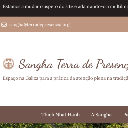
Estamos a mudar o aspeto do site e adaptando-o a multilin
sangha@terradepresencia.org
Sangha Terra de Presen
Espaço na Galiza para a prática da atenção plena na tradi
Thich Nhat Hanh
A Sangha
Pa