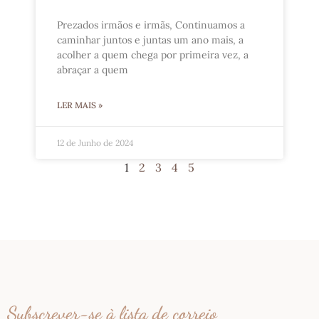
Prezados irmãos e irmãs, Continuamos a
caminhar juntos e juntas um ano mais, a
acolher a quem chega por primeira vez, a
abraçar a quem
LER MAIS »
12 de Junho de 2024
1
2
3
4
5
Subscrever-se à lista de correio