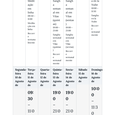
Medit
Sangh
Sangh
a en la
ação
a
a
Nube
10:00 –
em
seman
seman
11:30
linha
al em
al em
Sangha
09:30 –
Vilas
Vilas
en la
11:00
(quint
(sextas
Nube
Medita
as)
)
Recorr
ção em
19:00 –
19:00 –
e
linha
21:00
21:00
semanal
Recorr
Sangha
Sangha
mente
e
semanal
semanal
semana
em
em
lmente
Vilas
Vilas
(quintas
(sextas)
)
Recorr
Recorr
e
e
semanal
semanal
mente
mente
Segunda-
Terça-
Quarta-
Quinta-
Sexta-
Sábado
Domingo
feira
feira
feira
feira
feira
15 de
16 de
10 de
11 de
12 de
13 de
14 de
Agosto
Agosto
Agosto
Agosto
Agosto
Agosto
Agosto
de
de
de
de
de
de
de
10:0
09:
19:0
19:0
0
30
0
0
–
–
–
–
11:3
11:0
21:0
21:0
0