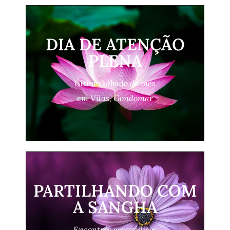
DIA DE ATENÇÃO
PLENA
Último sábado de mês
em Vilas, Gondomar
PARTILHANDO COM
A SANGHA
Encontros esporádicos