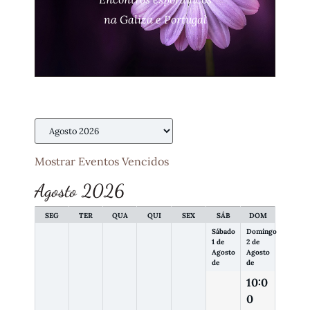
na Galiza e Portugal
Mostrar Eventos Vencidos
Agosto 2026
SEG
TER
QUA
QUI
SEX
SÁB
DOM
Sábado
Domingo
1 de
2 de
Agosto
Agosto
de
de
10:0
0