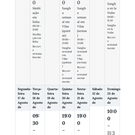
0
0
0
Sangh
Medit
Sangh
Sangh
a en la
ação
a
a
Nube
10:00 –
em
seman
seman
11:30
linha
al em
al em
Sangha
09:30 –
Vilas
Vilas
en la
11:00
(quint
(sextas
Nube
Medita
as)
)
Recorr
ção em
19:00 –
19:00 –
e
linha
21:00
21:00
semanal
Recorr
Sangha
Sangha
mente
e
semanal
semanal
semana
em
em
lmente
Vilas
Vilas
(quintas
(sextas)
)
Recorr
Recorr
e
e
semanal
semanal
mente
mente
Segunda-
Terça-
Quarta-
Quinta-
Sexta-
Sábado
Domingo
feira
feira
feira
feira
feira
22 de
23 de
17 de
18 de
19 de
20 de
21 de
Agosto
Agosto
Agosto
Agosto
Agosto
Agosto
Agosto
de
de
de
de
de
de
de
10:0
09:
19:0
19:0
0
30
0
0
–
–
–
–
11:3