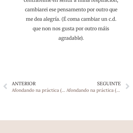
centrareime en sentir a miña respiración,
cambiarei ese pensamento por outro que
me dea alegría. (É coma cambiar un c.d.
que non nos gusta por outro máis
agradable).
ANTERIOR
SEGUINTE
Afondando na práctica (Semana 22)
Afondando na práctica (Semana 24)