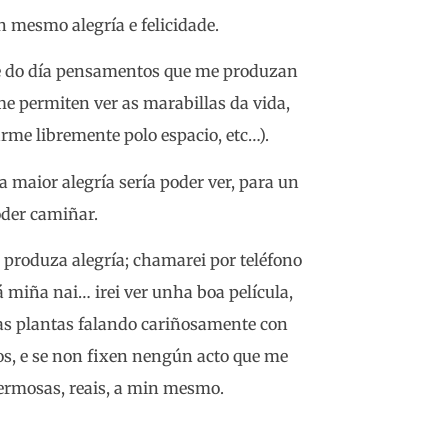
 mesmo alegría e felicidade.
e do día pensamentos que me produzan
 me permiten ver as marabillas da vida,
me libremente polo espacio, etc…).
 maior alegría sería poder ver, para un
oder camiñar.
 produza alegría; chamarei por teléfono
 á miña nai… irei ver unha boa película,
i as plantas falando cariñosamente con
ctos, e se non fixen nengún acto que me
fermosas, reais, a min mesmo.