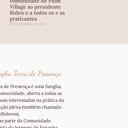
comunidade de Plum
Village ao presidente
Biden e a todos os e as
praticantes
26 de Outubro de 2023
gha Terra de Presença
ra de Presença é uma Sangha,
omunidade, aberta a todas as
oas interessadas na prática da
nção plena (também chamado
fulness).
o parte da Comunidade
sta do Interser de Espanha,