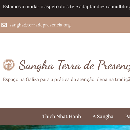
Estamos a mudar o aspeto do site e adaptando-o a multilin
sangha@terradepresencia.org
Sangha Terra de Presen
Espaço na Galiza para a prática da atenção plena na tradi
Thich Nhat Hanh
A Sangha
Pa