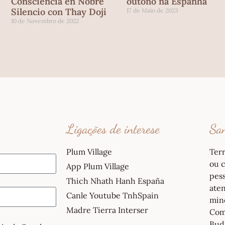
Consciencia en Nobre
outono na Espanha
Silencio con Thay Doji
17 de Maio de 2023
10 de Novembro de 2022
Ligações de interese
San
Plum Village
Ter
ou c
App Plum Village
pess
Thich Nhath Hanh España
ate
Canle Youtube TnhSpain
mind
Madre Tierra Interser
Com
Budi