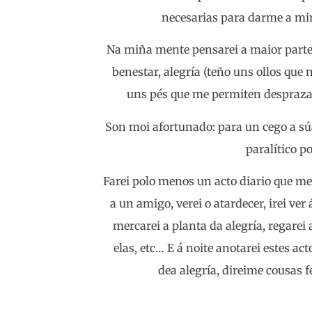
necesarias para darme a min
Na miña mente pensarei a maior part
benestar, alegría (teño uns ollos que
uns pés que me permiten desprazar
Son moi afortunado: para un cego a súa
paralítico p
Farei polo menos un acto diario que me
a un amigo, verei o atardecer, irei ver
mercarei a planta da alegría, regare
elas, etc… E á noite anotarei estes a
dea alegría, direime cousas 