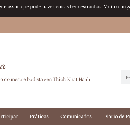
gue assim que pode haver coisas bem estranhas! Muito obriga
ça
ção do mestre budista zen Thich Nhat Hanh
rticipar
Práticas
Comunicados
Diário de P