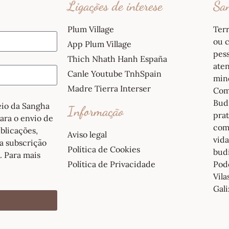
Ligações de interese
San
Plum Village
Ter
ou c
App Plum Village
pess
Thich Nhath Hanh España
ate
Canle Youtube TnhSpain
mind
Madre Tierra Interser
Com
Budi
reio da Sangha
Informação
pra
para o envio de
com
blicações,
Aviso legal
vida
a subscrição
Política de Cookies
bud
. Para mais
Política de Privacidade
Pod
Vil
Gali