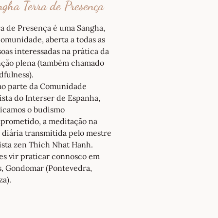
gha Terra de Presença
ra de Presença é uma Sangha,
omunidade, aberta a todas as
oas interessadas na prática da
nção plena (também chamado
fulness).
o parte da Comunidade
sta do Interser de Espanha,
ticamos o budismo
prometido, a meditação na
 diária transmitida pelo mestre
ista zen Thich Nhat Hanh.
es vir praticar connosco em
as, Gondomar (Pontevedra,
za).