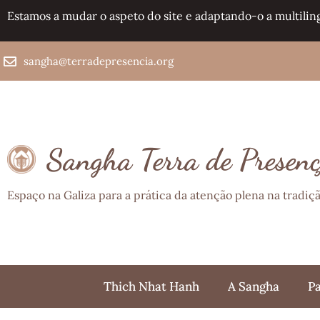
Estamos a mudar o aspeto do site e adaptando-o a multilin
sangha@terradepresencia.org
Sangha Terra de Presen
Espaço na Galiza para a prática da atenção plena na tradi
Thich Nhat Hanh
A Sangha
Pa