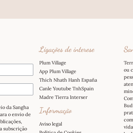
Ligações de interese
San
Plum Village
Ter
ou c
App Plum Village
pess
Thich Nhath Hanh España
ate
Canle Youtube TnhSpain
mind
Madre Tierra Interser
Com
Budi
reio da Sangha
Informação
pra
para o envio de
com
blicações,
Aviso legal
vida
a subscrição
Política de Cookies