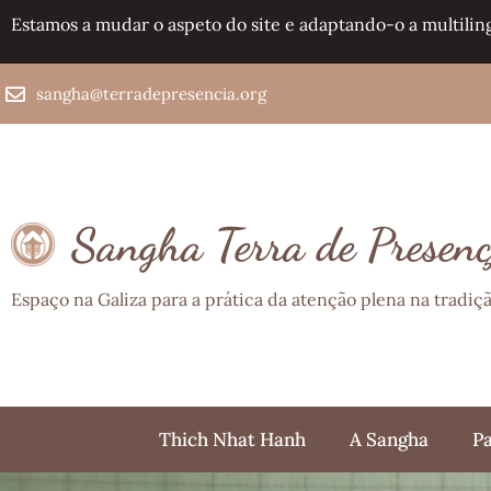
Estamos a mudar o aspeto do site e adaptando-o a multilin
sangha@terradepresencia.org
Sangha Terra de Presen
Espaço na Galiza para a prática da atenção plena na tradi
Thich Nhat Hanh
A Sangha
Pa