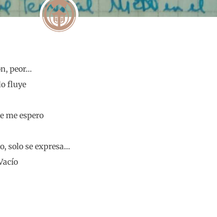
ón, peor…
o fluye
ue me espero
…
o, solo se expresa…
Vacío