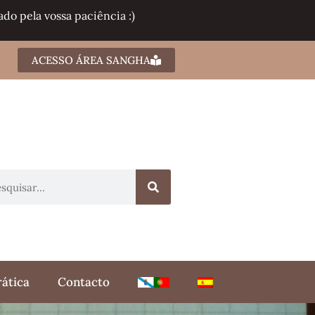
do pela vossa paciência :)
ACESSO ÁREA SANGHA
rática
Contacto