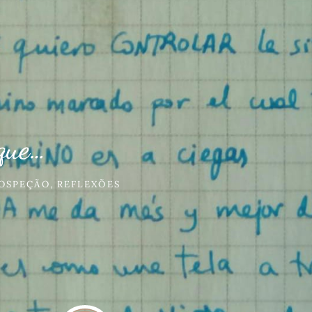
 que…
OSPEÇÃO
,
REFLEXÕES