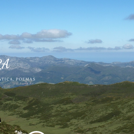
RA
ÁTICA
,
POEMAS