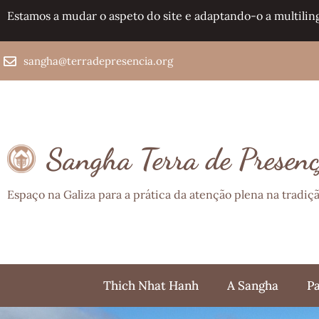
Estamos a mudar o aspeto do site e adaptando-o a multilin
sangha@terradepresencia.org
Sangha Terra de Presen
Espaço na Galiza para a prática da atenção plena na tradi
Thich Nhat Hanh
A Sangha
Pa