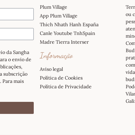
Plum Village
Ter
ou c
App Plum Village
pess
Thich Nhath Hanh España
ate
Canle Youtube TnhSpain
mind
Madre Tierra Interser
Com
Budi
reio da Sangha
Informação
pra
para o envio de
com
blicações,
Aviso legal
vida
a subscrição
Política de Cookies
bud
. Para mais
Política de Privacidade
Pod
Vil
Gali