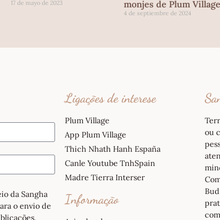
monjes de Plum Villag
17 de mayo de 2023
4 de septiembre de 2024
Ligações de interese
San
Plum Village
Ter
ou c
App Plum Village
pess
Thich Nhath Hanh España
ate
Canle Youtube TnhSpain
mind
Madre Tierra Interser
Com
Budi
reio da Sangha
Informação
pra
para o envio de
com
blicações,