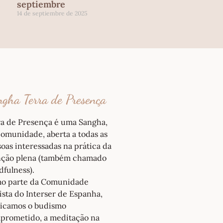
e
septiembre
14 de septiembre de 2025
gha Terra de Presença
ra de Presença é uma Sangha,
omunidade, aberta a todas as
oas interessadas na prática da
nção plena (também chamado
fulness).
o parte da Comunidade
sta do Interser de Espanha,
ticamos o budismo
prometido, a meditação na